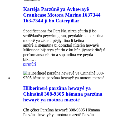
Kartêja Parzûnê ya Avhewayê
Crankcase Motora Marine 1637344
163-7344 ji bo Caterpillar
Specifications for Part No. nirxa çêtirîn ji bo
serîlêdanên peywira giran, peydakirina parastina
motorê ya zêde û pêşîgirtina li ketina
amûrê.Hilbijartina bi domdarî fîlterên hewayê
Milestone bijareya çêtirîn e ku hûn jiyanek dirêj û
performansa çêtirîn a şopandina we peyda
bikin…
pirs
hûrî
Hilberînerê parzûna hewayê ya
Chinaînê 308-9305 hêmana parzûna
hewayê ya motora mazotê
Çîn çêker Parzûna hewayê 308-9305 Hêmana
Parzûna hewayê ya motora mazotê Parzûna