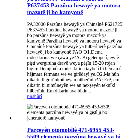
P637453 Parzûna hewayê ya motora
mazotê ji bo kamyonê
PA32000 Parzûna hewayê ya Chinaînê P621725
P637453 Parzûna hewayê ya motora mazotê ji
bo parzûna hewayê ya motora mazotê ya
kamyonê Parzûna hewayê ya motora hewayê ya
Chinaînê Parzûna hewayê ya hilberînerê parzûna
hewayê ji bo kamyonê FAQ Q1.Dema
radestkirina we çawa ye?A: Bi gelemperî, ew ê
piştî wergirtina dravê weya pêşîn 15-20 rojan
bigire.Demjimêra radestkirina taybetî bi hêman û
hêjmara fermana we ve girêdayî ye.Q2.Ma hûn
dikarin li gorî nimûneyan hilberînin?A: Erê, em
dikarin bi nimûneyên we an nexşeyên teknîkî
hilberînin.Em dikarin ava bikin...
pirs
hûrî
Parçeyên otomobîlê 471-6955 453-
5509 elementa parzûna hewayê ya bi