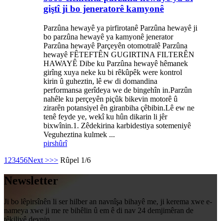
giştî ji bo jeneratorê kamyonê
Parzûna hewayê ya pirfirotanê Parzûna hewayê ji
bo parzûna hewayê ya kamyonê jenerator
Parzûna hewayê Parçeyên otomotralê Parzûna
hewayê FÊTEFTÊN GUGIRTINA FILTERÊN
HAWAYÊ Dibe ku Parzûna hewayê hêmanek
girîng xuya neke ku bi rêkûpêk were kontrol
kirin û guheztin, lê ew di domandina
performansa gerîdeya we de bingehîn in.Parzûn
nahêle ku perçeyên piçûk bikevin motorê û
zirarên potansiyel ên giranbiha çêbibin.Lê ew ne
tenê feyde ye, wekî ku hûn dikarin li jêr
bixwînin.1. Zêdekirina karbidestiya sotemeniyê
Veguheztina kulmek ...
pirs
hûrî
1
2
3
4
5
6
Next >
>>
Rûpel 1/6
Newsletter
Ji bo lêpirsînên li ser hilber an navnîşa bihayê me, ji kerema xwe e-
nameya xwe ji me re bihêlin û em ê di nav 24 demjimêran de
têkiliyê deynin.