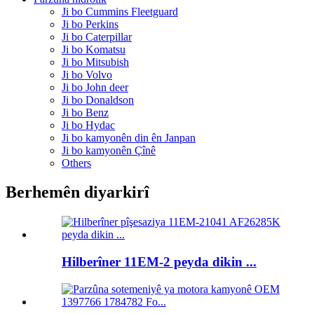
Ji bo Cummins Fleetguard
Ji bo Perkins
Ji bo Caterpillar
Ji bo Komatsu
Ji bo Mitsubish
Ji bo Volvo
Ji bo John deer
Ji bo Donaldson
Ji bo Benz
Ji bo Hydac
Ji bo kamyonên din ên Janpan
Ji bo kamyonên Çînê
Others
Berhemên diyarkirî
Hilberîner 11EM-2 peyda dikin ...