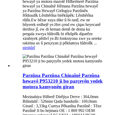
hewayê ya motora mazotê Hilberînerê Parzûna
hewayê ya Chinaînê Hêmana Parzûna hewayê
ya Parzûna Hewayê Girîngiya Parzûnên
Hîdraulîk Lênihêrîna birêkûpêk: Lênihêrîna
rûtîn.Ew bêzar xuya dike û bi rastî, ew ne
bûyerek erdhejê ye.Her çend ew çiqas heyecanê
derdixe jî, ew di heman demê de dema ku
pergala xweya hîdrolîk bi rêkûpêk diparêze
xirabiyek pêdivî ye.Bi fonksiyona xwe ya sereke
rakirina ax û perçeyan ji pêkhateya hîdrolîk ...
pirs
hûrî
Parzûna Parzûna Chinaînê Parzûna
hewayê P953210 ji bo parçeyên yedek
motora kamyonên giran
Mezinahiya Hilberê Dirêjiya Derve : 304,0mm
Bilindahî : 526mm Qada hundurîn : 169,0mm
Giranî : 3,33kg Cureya Pêkanîna Parzûnê : Têxe
Parzûnê Ji bo hejmara OE : 1 869 992 OEM