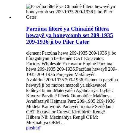
Parzûna fîlterê ya Chinaînê fîltera
hewayê ya honeycomb set 209-1935
209-1936 ji bo Piler Cater
element Parzûna hewa 209-1935 209-1936 ji bo
hûragahiyan li berhemên CAT Excavator:
Factory Wholesale Excavator Engine Parzûna
hewa 209-1935 209-1936.Parzûna hewayê 209-
1935 209-1936 Parçeyên Makîneyên
Avakirinê.209-1935 209-1936 Elementa parzûna
hewayê ji bo motora mazotê ya ekkavatorê
kalîteya bilind.Materyalên Agahdariya Taybet:
Kaxeza Parzûnê Pêvek Otomobîlê: Makîneya
Avahîsaziyê Hejmara Part: 209-1935 209-1936
Modela Kamyonê: Parçeyên motorê Serlêdan:
CAT Excavator Cureyê Kirrûbirrê: Rengê
Hilbera Nû: Mezinahiya Rengê OEM:
Mezinahiya OEM ...
pirs
hûrî