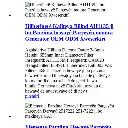
Hilberînerê Kalîteya Bilind AH1135 ji
bo Parzûna hewayê Parçeyên motora
Generator OEM ODM Xweserkirî
Agahdariya Hilbera Derema Outer: 343mm
Height: 655mm Inner Diameter: Filter
Insetguard: AH1135M Fleetguard: CA6623
Hengst Filter: E1491L Luberfiner: Laf8003 Wix
Filters: 46851 Parzûna hewayê ji bo parzûna
hewayê kurt e Di pêvajoya xebatê de pêdivî ye
ku motor di dema xebatê de gelek hewa
bimije.Ger hewa neyê fîltrekirin, toza ku di
hewayê de rawestiyaye dê di nav t ...
pirs
hûrî
Elementa Parzûna Hewayê Parçeyên