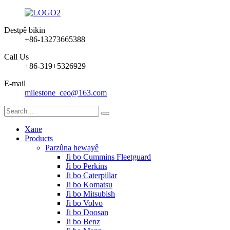
Destpê bikin
+86-13273665388
Call Us
+86-319+5326929
E-mail
milestone_ceo@163.com
Xane
Products
Parzûna hewayê
Ji bo Cummins Fleetguard
Ji bo Perkins
Ji bo Caterpillar
Ji bo Komatsu
Ji bo Mitsubish
Ji bo Volvo
Ji bo Doosan
Ji bo Benz