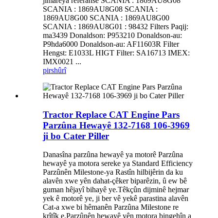
jimareya referansê SCANIA : 1869AU8G08
SCANIA : 1869AU8G08 SCANIA :
1869AU8G00 SCANIA : 1869AU8G00
SCANIA : 1869AU8G01 : 98432 Filters Paqij:
ma3439 Donaldson: P953210 Donaldson-au:
P9hda6000 Donaldson-au: AF11603R Filter
Hengst: E1033L HIGT Filter: SA16713 IMEX:
IMX0021 ...
pirs
hûrî
Tractor Replace CAT Engine Pars
Parzûna Hewayê 132-7168 106-3969
ji bo Cater Piller
Danasîna parzûna hewayê ya motorê Parzûna
hewayê ya motora sereke ya Standard Efficiency
Parzûnên Milestone-ya Rastîn hilbijêrin da ku
alavên xwe yên dahat-çêker biparêzin, û ew bê
guman hêjayî bihayê ye.Têkçûn dijminê hejmar
yek ê motorê ye, ji ber vê yekê parastina alavên
Cat-a xwe bi hêmanên Parzûna Milestone re
krîtîk e.Parzûnên hewayê yên motora bingehîn a