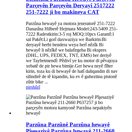
Parçeyên Parçeyên Deryayî 2517222
251-7222 ji bo makîneya CAT
Parzûna hewayê ya motora jeneratorê 251-7222
Danasîna Hilberê Hejmara Model:243-5409 251-
7222 Radestkirin:3-5 roj MOQ:10pcs Garantî:1
sal Pakêt:Li gorî daxwaziya we Barkirin:Bi
deryayê berbi bendera weya herî nêzîk Bi
hewayê li nêzîkê we balafirgeha Bi ekspres
(DHL, UPS, FEDEX, TNT, EMS) ber deriyê
we Taybetmendî: Pêdivî ye ku motor di pêvajoya
xebatê de pir hewa bimije.Ger hewa neyê fîlter
kirin, toza ku di hewayê de hatî daliqandin di nav
silindirê de tê kişandin, ku ev ê guheztina pistonê
zûtir bike ...
pirs
hûrî
Parzûna Parzûnê Parzûna hewayê
Pîşesaziyê Parzûna hewayê 211-2660