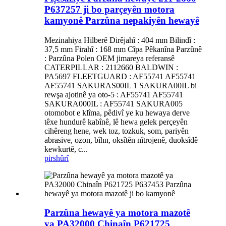
P637257 ji bo parçeyên motora
kamyonê Parzûna nepakiyên hewayê
Mezinahiya Hilberê Dirêjahî : 404 mm Bilindî :
37,5 mm Firahî : 168 mm Cîpa Pêkanîna Parzûnê
: Parzûna Polen OEM jimareya referansê
CATERPILLAR : 2112660 BALDWIN :
PA5697 FLEETGUARD : AF55741 AF55741
AF55741 SAKURAS00IL 1 SAKURA00IL bi
rewşa ajotinê ya oto-5 : AF55741 AF55741
SAKURA000IL : AF55741 SAKURA005
otomobot e klîma, pêdivî ye ku hewaya derve
têxe hundurê kabînê, lê hewa gelek perçeyên
cihêreng hene, wek toz, tozkuk, som, pariyên
abrasive, ozon, bîhn, oksîtên nîtrojenê, duoksîdê
kewkurtê, c...
pirs
hûrî
Parzûna hewayê ya motora mazotê
ya PA32000 Chinaîn P621725