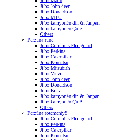
Ji bo Mann
Ji bo John deer
Ji bo Donaldson
Ji bo MTU
Ji bo kamyonên din ên Janpan
Ji bo kamyonên Çînê
Others
Parzûna rûnê
Ji bo Cummins Fleetguard
Ji bo Perkins
Ji bo Caterpillar
Ji bo Komatsu
Ji bo Mitsubish
Ji bo Volvo
Ji bo John deer
Ji bo Donaldson
Ji bo Benz
Ji bo kamyonên din ên Janpan
Ji bo kamyonên Çînê
Others
Parzûna sotemeniyê
Ji bo Cummins Fleetguard
Ji bo Perkins
Ji bo Caterpillar
Ji bo Komatsu