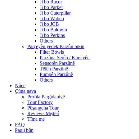
Ji bo Racor
Ji bo Parker
Ji bo Caterpillar
Ji bo Wabco
Ji bo JCB
Ji bo Baldwin
Ji bo Perkins
Others
Parçeyên yedek Parzûn bikin
Filter Bowls
Parzûna Serên / Kursiyên
Sensorên Parzûnê
Têlên Parzûnê
Pumpên Parzûnê
Others
Nûçe
Çûna nava
Profîla Pargîdaniyê
Tour Factory
Pêşangeha Tour
Reviews Mişterî
Tîma me
FAQ
Paqij bûn