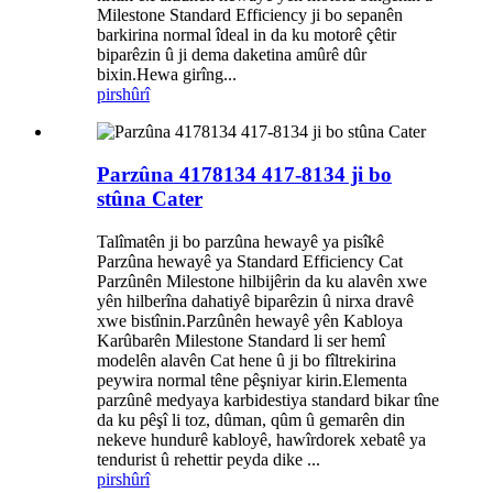
Milestone Standard Efficiency ji bo sepanên
barkirina normal îdeal in da ku motorê çêtir
biparêzin û ji dema daketina amûrê dûr
bixin.Hewa girîng...
pirs
hûrî
Parzûna 4178134 417-8134 ji bo
stûna Cater
Talîmatên ji bo parzûna hewayê ya pisîkê
Parzûna hewayê ya Standard Efficiency Cat
Parzûnên Milestone hilbijêrin da ku alavên xwe
yên hilberîna dahatiyê biparêzin û nirxa dravê
xwe bistînin.Parzûnên hewayê yên Kabloya
Karûbarên Milestone Standard li ser hemî
modelên alavên Cat hene û ji bo fîltrekirina
peywira normal têne pêşniyar kirin.Elementa
parzûnê medyaya karbidestiya standard bikar tîne
da ku pêşî li toz, dûman, qûm û gemarên din
nekeve hundurê kabloyê, hawîrdorek xebatê ya
tendurist û rehettir peyda dike ...
pirs
hûrî