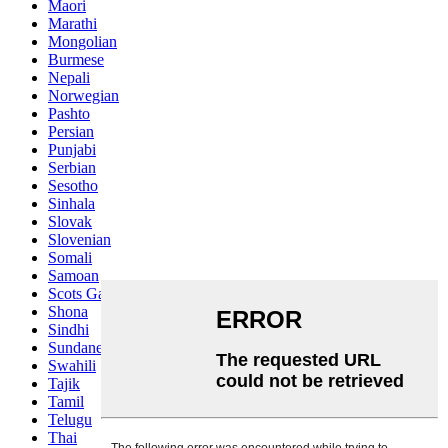
Maori
Marathi
Mongolian
Burmese
Nepali
Norwegian
Pashto
Persian
Punjabi
Serbian
Sesotho
Sinhala
Slovak
Slovenian
Somali
Samoan
Scots Gaelic
Shona
Sindhi
Sundanese
Swahili
Tajik
Tamil
Telugu
Thai