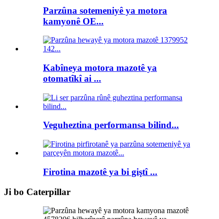
Parzûna sotemeniyê ya motora
kamyonê OE...
Kabîneya motora mazotê ya
otomatîkî ai ...
Veguheztina performansa bilind...
Firotina mazotê ya bi giştî ...
Ji bo Caterpillar