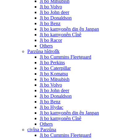
Ji bo Mitsubish
Ji bo Volvo
Ji bo John deer
Ji bo Donaldson
Ji bo Benz
Ji bo kamyonên din ên Janpan
Ji bo kamyonên Çînê
Ji bo Racor
Others
Parzûna hîdrolîk
Ji bo Cummins Fleetguard
Ji bo Perkins
Ji bo Caterpillar
Ji bo Komatsu
Ji bo Mitsubish
Ji bo Volvo
Ji bo John deer
Ji bo Donaldson
Ji bo Benz
Ji bo Hydac
Ji bo kamyonên din ên Janpan
Ji bo kamyonên Çînê
Others
civîna Parzûna
Ji bo Cummins Fleetguard