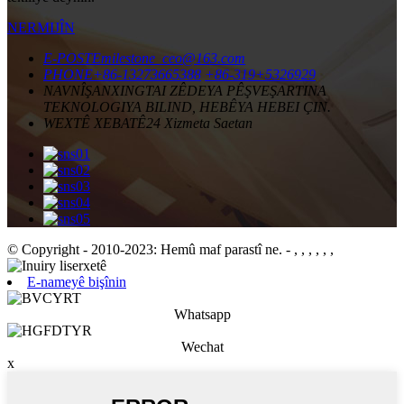
NERMIJÎN
E-POSTE
milestone_ceo@163.com
PHONE
+86-13273665388
+86-319+5326929
NAVNÎŞAN
XINGTAI ZÊDEYA PÊŞVEŞARTINA
TEKNOLOGIYA BILIND, HEBÊYA HEBEI ÇIN.
WEXTÊ XEBATÊ
24 Xizmeta Saetan
© Copyright - 2010-2023: Hemû maf parastî ne.
- , , , , , ,
E-nameyê bişînin
Whatsapp
Wechat
x