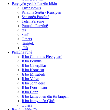
Parçeyên yedek Parzûn bikin
Filter Bowls
Parzûna Serên / Kursiyên
Sensorên Parzûnê
Têlên Parzûnê
Pumpên Parzûnê
tas
xanî
Others
rûniştek
têlik
Parzûna rûnê
Ji bo Cummins Fleetguard
Ji bo Perkins
Ji bo Caterpillar
Ji bo Komatsu
Ji bo Mitsubish
Ji bo Volvo
Ji bo John deer
Ji bo Donaldson
Ji bo Benz
Ji bo kamyonên din ên Janpan
Ji bo kamyonên Çînê
Others
Parzûna hîdrolîk