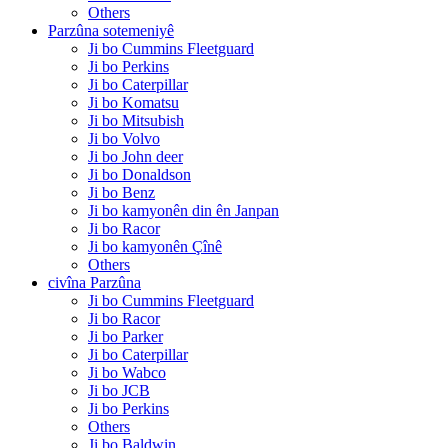
Others
Parzûna sotemeniyê
Ji bo Cummins Fleetguard
Ji bo Perkins
Ji bo Caterpillar
Ji bo Komatsu
Ji bo Mitsubish
Ji bo Volvo
Ji bo John deer
Ji bo Donaldson
Ji bo Benz
Ji bo kamyonên din ên Janpan
Ji bo Racor
Ji bo kamyonên Çînê
Others
civîna Parzûna
Ji bo Cummins Fleetguard
Ji bo Racor
Ji bo Parker
Ji bo Caterpillar
Ji bo Wabco
Ji bo JCB
Ji bo Perkins
Others
Ji bo Baldwin