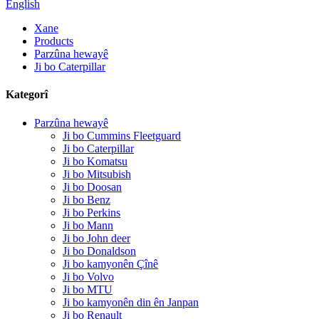
English
Xane
Products
Parzûna hewayê
Ji bo Caterpillar
Kategorî
Parzûna hewayê
Ji bo Cummins Fleetguard
Ji bo Caterpillar
Ji bo Komatsu
Ji bo Mitsubish
Ji bo Doosan
Ji bo Benz
Ji bo Perkins
Ji bo Mann
Ji bo John deer
Ji bo Donaldson
Ji bo kamyonên Çînê
Ji bo Volvo
Ji bo MTU
Ji bo kamyonên din ên Janpan
Ji bo Renault