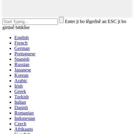
Enter ji bo lêgerînê an ESC ji bo
girtinê bitikîne
English
French
German
Portuguese
Spanish
Russian
Japanese
Korean
Arabic
Irish
Greek
Turkish
Italian
Danish
Romanian
Indonesian
Czech
Afrikaans