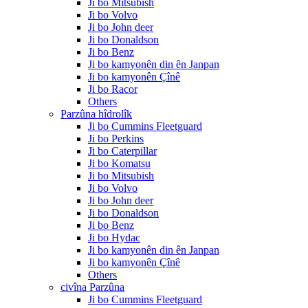
Ji bo Mitsubish
Ji bo Volvo
Ji bo John deer
Ji bo Donaldson
Ji bo Benz
Ji bo kamyonên din ên Janpan
Ji bo kamyonên Çînê
Ji bo Racor
Others
Parzûna hîdrolîk
Ji bo Cummins Fleetguard
Ji bo Perkins
Ji bo Caterpillar
Ji bo Komatsu
Ji bo Mitsubish
Ji bo Volvo
Ji bo John deer
Ji bo Donaldson
Ji bo Benz
Ji bo Hydac
Ji bo kamyonên din ên Janpan
Ji bo kamyonên Çînê
Others
civîna Parzûna
Ji bo Cummins Fleetguard