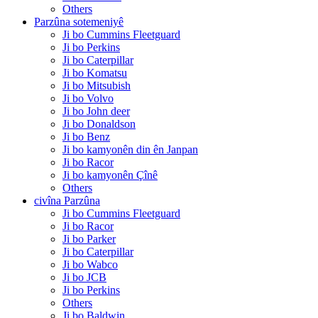
Others
Parzûna sotemeniyê
Ji bo Cummins Fleetguard
Ji bo Perkins
Ji bo Caterpillar
Ji bo Komatsu
Ji bo Mitsubish
Ji bo Volvo
Ji bo John deer
Ji bo Donaldson
Ji bo Benz
Ji bo kamyonên din ên Janpan
Ji bo Racor
Ji bo kamyonên Çînê
Others
civîna Parzûna
Ji bo Cummins Fleetguard
Ji bo Racor
Ji bo Parker
Ji bo Caterpillar
Ji bo Wabco
Ji bo JCB
Ji bo Perkins
Others
Ji bo Baldwin