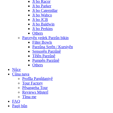
Ji bo Racor
Ji bo Parker
Ji bo Caterpillar
Ji bo Wabco
Ji bo JCB
Ji bo Baldwin
Ji bo Perkins
Others
Parçeyên yedek Parzûn bikin
Filter Bowls
Parzûna Serên / Kursiyên
Sensorên Parzûnê
Têlên Parzûnê
Pumpên Parzûnê
Others
Nûçe
Çûna nava
Profîla Pargîdaniyê
Tour Factory
Pêşangeha Tour
Reviews Mişterî
Tîma me
FAQ
Paqij bûn