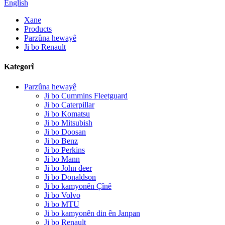
English
Xane
Products
Parzûna hewayê
Ji bo Renault
Kategorî
Parzûna hewayê
Ji bo Cummins Fleetguard
Ji bo Caterpillar
Ji bo Komatsu
Ji bo Mitsubish
Ji bo Doosan
Ji bo Benz
Ji bo Perkins
Ji bo Mann
Ji bo John deer
Ji bo Donaldson
Ji bo kamyonên Çînê
Ji bo Volvo
Ji bo MTU
Ji bo kamyonên din ên Janpan
Ji bo Renault