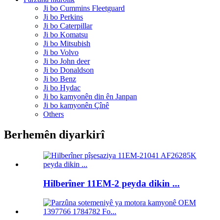
Ji bo Cummins Fleetguard
Ji bo Perkins
Ji bo Caterpillar
Ji bo Komatsu
Ji bo Mitsubish
Ji bo Volvo
Ji bo John deer
Ji bo Donaldson
Ji bo Benz
Ji bo Hydac
Ji bo kamyonên din ên Janpan
Ji bo kamyonên Çînê
Others
Berhemên diyarkirî
Hilberîner 11EM-2 peyda dikin ...