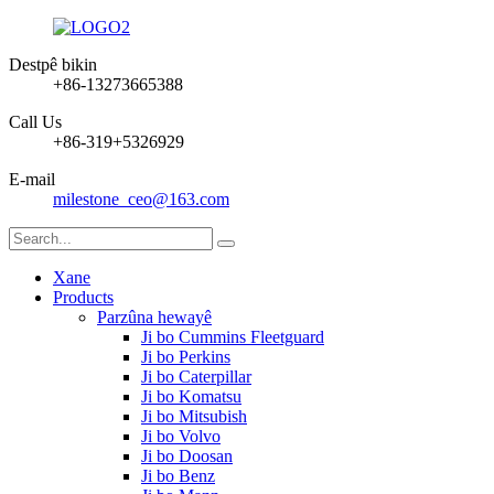
Destpê bikin
+86-13273665388
Call Us
+86-319+5326929
E-mail
milestone_ceo@163.com
Xane
Products
Parzûna hewayê
Ji bo Cummins Fleetguard
Ji bo Perkins
Ji bo Caterpillar
Ji bo Komatsu
Ji bo Mitsubish
Ji bo Volvo
Ji bo Doosan
Ji bo Benz