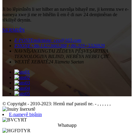
Ji bo lêpirsînên li ser hilber an navnîşa bihayê me, ji kerema xwe e-
nameya xwe ji me re bihêlin û em ê di nav 24 demjimêran de
têkiliyê deynin.
NERMIJÎN
E-POSTE
milestone_ceo@163.com
PHONE
+86-13273665388
+86-319+5326929
NAVNÎŞAN
XINGTAI ZÊDEYA PÊŞVEŞARTINA
TEKNOLOGIYA BILIND, HEBÊYA HEBEI ÇIN.
WEXTÊ XEBATÊ
24 Xizmeta Saetan
© Copyright - 2010-2023: Hemû maf parastî ne.
- , , , , , ,
E-nameyê bişînin
Whatsapp