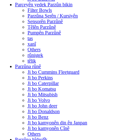
Parçeyên yedek Parzûn bikin
Filter Bowls
Parzûna Serên / Kursiyên
Sensorên Parzûnê
Têlên Parzûnê
Pumpên Parzûnê
tas
xanî
Others
rûniştek
têlik
Parzûna rûnê
Ji bo Cummins Fleetguard
Ji bo Perkins
Ji bo Caterpillar
Ji bo Komatsu
Ji bo Mitsubish
Ji bo Volvo
Ji bo John deer
Ji bo Donaldson
Ji bo Benz
Ji bo kamyonên din ên Janpan
Ji bo kamyonên Çînê
Others
Parzûna hîdrolîk