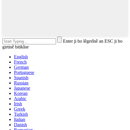
Enter ji bo lêgerînê an ESC ji bo
girtinê bitikîne
English
French
German
Portuguese
Spanish
Russian
Japanese
Korean
Arabic
Irish
Greek
Turkish
Italian
Danish
Romanian