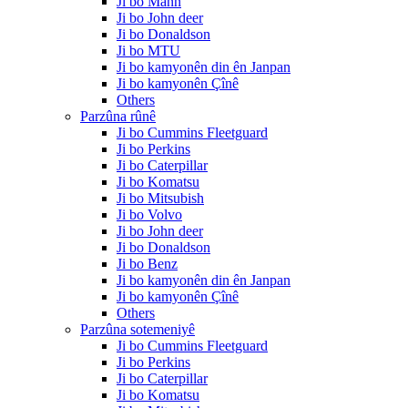
Ji bo Mann
Ji bo John deer
Ji bo Donaldson
Ji bo MTU
Ji bo kamyonên din ên Janpan
Ji bo kamyonên Çînê
Others
Parzûna rûnê
Ji bo Cummins Fleetguard
Ji bo Perkins
Ji bo Caterpillar
Ji bo Komatsu
Ji bo Mitsubish
Ji bo Volvo
Ji bo John deer
Ji bo Donaldson
Ji bo Benz
Ji bo kamyonên din ên Janpan
Ji bo kamyonên Çînê
Others
Parzûna sotemeniyê
Ji bo Cummins Fleetguard
Ji bo Perkins
Ji bo Caterpillar
Ji bo Komatsu