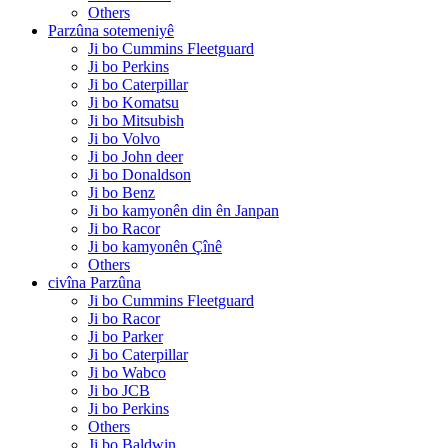
Others
Parzûna sotemeniyê
Ji bo Cummins Fleetguard
Ji bo Perkins
Ji bo Caterpillar
Ji bo Komatsu
Ji bo Mitsubish
Ji bo Volvo
Ji bo John deer
Ji bo Donaldson
Ji bo Benz
Ji bo kamyonên din ên Janpan
Ji bo Racor
Ji bo kamyonên Çînê
Others
civîna Parzûna
Ji bo Cummins Fleetguard
Ji bo Racor
Ji bo Parker
Ji bo Caterpillar
Ji bo Wabco
Ji bo JCB
Ji bo Perkins
Others
Ji bo Baldwin