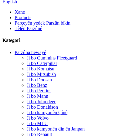
English
Xane
Products
Parçeyên yedek Parzûn bikin
Têlên Parzûnê
Kategorî
Parzûna hewayê
Ji bo Cummins Fleetguard
Ji bo Caterpillar
Ji bo Komatsu
Ji bo Mitsubish
Ji bo Doosan
Ji bo Benz
Ji bo Perkins
Ji bo Mann
Ji bo John deer
Ji bo Donaldson
Ji bo kamyonên Çînê
Ji bo Volvo
Ji bo MTU
Ji bo kamyonên din ên Janpan
Ji bo Renault