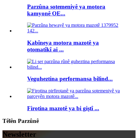
Parzûna sotemeniyê ya motora
kamyonê OE...
Kabîneya motora mazotê ya
otomatîkî ai ...
Veguheztina performansa bilind...
Firotina mazotê ya bi giştî ...
Têlên Parzûnê
Newsletter