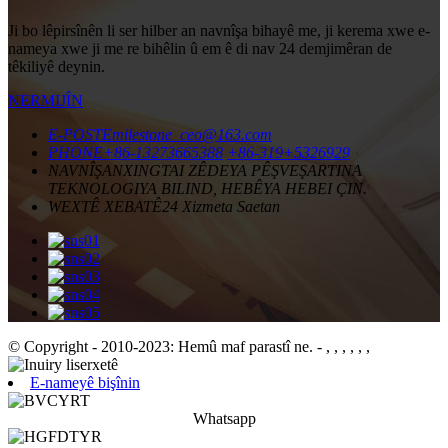
Ji bo lêpirsînên li ser hilber an navnîşa bihayê me, ji kerema xwe e-
nameya xwe ji me re bihêlin û em ê di nav 24 demjimêran de
têkiliyê deynin.
NERMIJÎN
E-POSTE
milestone_ceo@163.com
PHONE
+86-13273665388
+86-319+5326929
NAVNÎŞAN
XINGTAI ZÊDEYA PÊŞVEŞARTINA
TEKNOLOGIYA BILIND, HEBÊYA HEBEI ÇIN.
WEXTÊ XEBATÊ
24 Xizmeta Saetan
© Copyright - 2010-2023: Hemû maf parastî ne.
- , , , , , ,
E-nameyê bişînin
Whatsapp