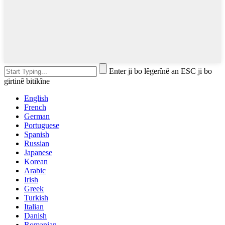
Enter ji bo lêgerînê an ESC ji bo
girtinê bitikîne
English
French
German
Portuguese
Spanish
Russian
Japanese
Korean
Arabic
Irish
Greek
Turkish
Italian
Danish
Romanian