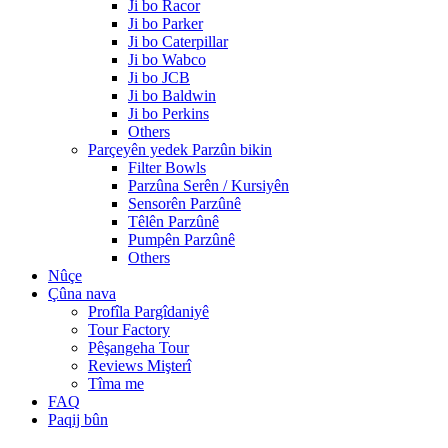
Ji bo Racor
Ji bo Parker
Ji bo Caterpillar
Ji bo Wabco
Ji bo JCB
Ji bo Baldwin
Ji bo Perkins
Others
Parçeyên yedek Parzûn bikin
Filter Bowls
Parzûna Serên / Kursiyên
Sensorên Parzûnê
Têlên Parzûnê
Pumpên Parzûnê
Others
Nûçe
Çûna nava
Profîla Pargîdaniyê
Tour Factory
Pêşangeha Tour
Reviews Mişterî
Tîma me
FAQ
Paqij bûn