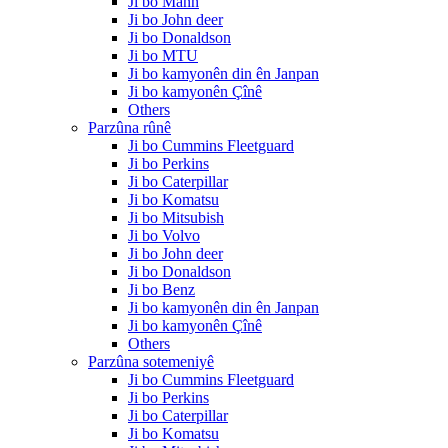
Ji bo Mann
Ji bo John deer
Ji bo Donaldson
Ji bo MTU
Ji bo kamyonên din ên Janpan
Ji bo kamyonên Çînê
Others
Parzûna rûnê
Ji bo Cummins Fleetguard
Ji bo Perkins
Ji bo Caterpillar
Ji bo Komatsu
Ji bo Mitsubish
Ji bo Volvo
Ji bo John deer
Ji bo Donaldson
Ji bo Benz
Ji bo kamyonên din ên Janpan
Ji bo kamyonên Çînê
Others
Parzûna sotemeniyê
Ji bo Cummins Fleetguard
Ji bo Perkins
Ji bo Caterpillar
Ji bo Komatsu