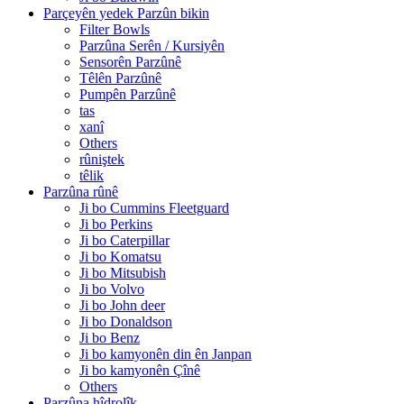
Parçeyên yedek Parzûn bikin
Filter Bowls
Parzûna Serên / Kursiyên
Sensorên Parzûnê
Têlên Parzûnê
Pumpên Parzûnê
tas
xanî
Others
rûniştek
têlik
Parzûna rûnê
Ji bo Cummins Fleetguard
Ji bo Perkins
Ji bo Caterpillar
Ji bo Komatsu
Ji bo Mitsubish
Ji bo Volvo
Ji bo John deer
Ji bo Donaldson
Ji bo Benz
Ji bo kamyonên din ên Janpan
Ji bo kamyonên Çînê
Others
Parzûna hîdrolîk