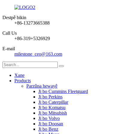
Destpê bikin
+86-13273665388
Call Us
+86-319+5326929
E-mail
milestone_ceo@163.com
Xane
Products
Parzûna hewayê
Ji bo Cummins Fleetguard
Ji bo Perkins
Ji bo Caterpillar
Ji bo Komatsu
Ji bo Mitsubish
Ji bo Volvo
Ji bo Doosan
Ji bo Benz