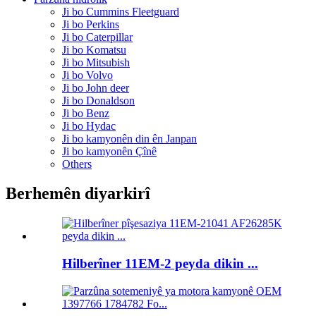
Ji bo Cummins Fleetguard
Ji bo Perkins
Ji bo Caterpillar
Ji bo Komatsu
Ji bo Mitsubish
Ji bo Volvo
Ji bo John deer
Ji bo Donaldson
Ji bo Benz
Ji bo Hydac
Ji bo kamyonên din ên Janpan
Ji bo kamyonên Çînê
Others
Berhemên diyarkirî
Hilberîner 11EM-2 peyda dikin ...