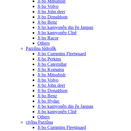
Ji bo Mitsubish
Ji bo Volvo
Ji bo John deer
Ji bo Donaldson
Ji bo Benz
Ji bo kamyonên din ên Janpan
Ji bo kamyonên Çînê
Ji bo Racor
Others
Parzûna hîdrolîk
Ji bo Cummins Fleetguard
Ji bo Perkins
Ji bo Caterpillar
Ji bo Komatsu
Ji bo Mitsubish
Ji bo Volvo
Ji bo John deer
Ji bo Donaldson
Ji bo Benz
Ji bo Hydac
Ji bo kamyonên din ên Janpan
Ji bo kamyonên Çînê
Others
civîna Parzûna
Ji bo Cummins Fleetguard