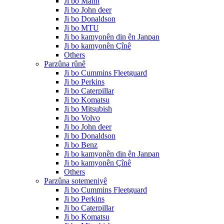
Ji bo Mann
Ji bo John deer
Ji bo Donaldson
Ji bo MTU
Ji bo kamyonên din ên Janpan
Ji bo kamyonên Çînê
Others
Parzûna rûnê
Ji bo Cummins Fleetguard
Ji bo Perkins
Ji bo Caterpillar
Ji bo Komatsu
Ji bo Mitsubish
Ji bo Volvo
Ji bo John deer
Ji bo Donaldson
Ji bo Benz
Ji bo kamyonên din ên Janpan
Ji bo kamyonên Çînê
Others
Parzûna sotemeniyê
Ji bo Cummins Fleetguard
Ji bo Perkins
Ji bo Caterpillar
Ji bo Komatsu