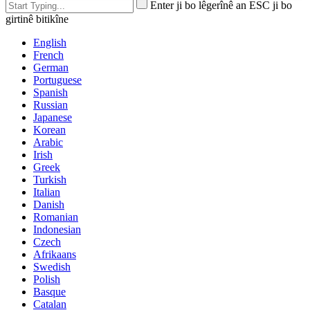
Enter ji bo lêgerînê an ESC ji bo
girtinê bitikîne
English
French
German
Portuguese
Spanish
Russian
Japanese
Korean
Arabic
Irish
Greek
Turkish
Italian
Danish
Romanian
Indonesian
Czech
Afrikaans
Swedish
Polish
Basque
Catalan