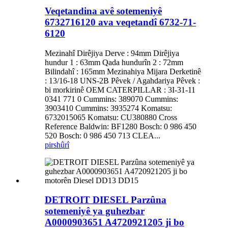
Veqetandina avê sotemeniyê
6732716120 ava veqetandî 6732-71-
6120
Mezinahî Dirêjiya Derve : 94mm Dirêjiya
hundur 1 : 63mm Qada hundurîn 2 : 72mm
Bilindahî : 165mm Mezinahiya Mijara Derketinê
: 13/16-18 UNS-2B Pêvek / Agahdariya Pêvek :
bi morkirinê OEM CATERPILLAR : 3I-31-11
0341 771 0 Cummins: 389070 Cummins:
3903410 Cummins: 3935274 Komatsu:
6732015065 Komatsu: CU380880 Cross
Reference Baldwin: BF1280 Bosch: 0 986 450
520 Bosch: 0 986 450 713 CLEA...
pirs
hûrî
DETROIT DIESEL Parzûna
sotemeniyê ya guhezbar
A0000903651 A4720921205 ji bo