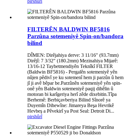
pirs
hûrî
FILTERÊN BALDWIN BF5816
Parzûna sotemeniyê Spin-on/bandora
bilind
DÎMEN: Dirêjahiya derve: 3 11/16" (93.7mm)
Dirêjî: 7 3/32" (180.2mm) Mezinahiya Mijarê:
13/16-12 Taybetmendiyên Teknîkî FILTER
(Baldwin BF5816) - Pergalên sotemeniyê yên
nûjen pêdivî ye ku sotemenî hem ji parzûn û hem
jî ji avê bêpar be.Parzûnên sotemeniyê yên spin-
onê yên Baldwin sotemeniyê paqij dihêlin û
motoran bi karîgeriya herî zêde dixebitin.Tîpa
Berhemê: Berbiçavberiya Bilind Sînorê ya
Duyemîn Dihewîne: Jimareya Beşa Hevrikê
Hevbeş a Pêvekirî ya Post Seal: Detroit Di...
pirs
hûrî