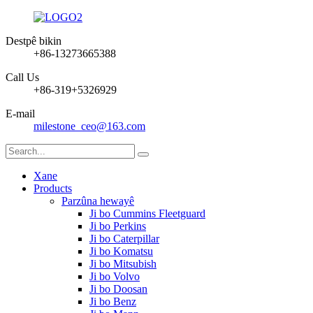
Destpê bikin
+86-13273665388
Call Us
+86-319+5326929
E-mail
milestone_ceo@163.com
Xane
Products
Parzûna hewayê
Ji bo Cummins Fleetguard
Ji bo Perkins
Ji bo Caterpillar
Ji bo Komatsu
Ji bo Mitsubish
Ji bo Volvo
Ji bo Doosan
Ji bo Benz