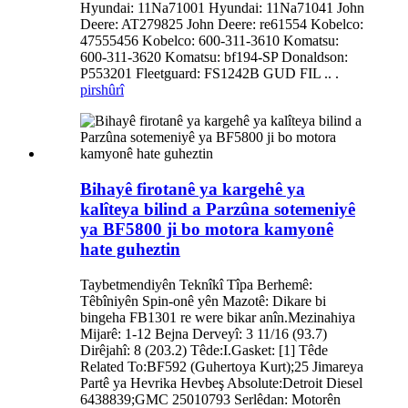
Hyundai: 11Na71001 Hyundai: 11Na71041 John
Deere: AT279825 John Deere: re61554 Kobelco:
47555456 Kobelco: 600-311-3610 Komatsu:
600-311-3620 Komatsu: bf194-SP Donaldson:
P553201 Fleetguard: FS1242B GUD FIL .. .
pirs
hûrî
Bihayê firotanê ya kargehê ya
kalîteya bilind a Parzûna sotemeniyê
ya BF5800 ji bo motora kamyonê
hate guheztin
Taybetmendiyên Teknîkî Tîpa Berhemê:
Têbîniyên Spin-onê yên Mazotê: Dikare bi
bingeha FB1301 re were bikar anîn.Mezinahiya
Mijarê: 1-12 Bejna Derveyî: 3 11/16 (93.7)
Dirêjahî: 8 (203.2) Têde:I.Gasket: [1] Têde
Related To:BF592 (Guhertoya Kurt);25 Jimareya
Partê ya Hevrika Hevbeş Absolute:Detroit Diesel
6438839;GMC 25010793 Serlêdan: Motorên