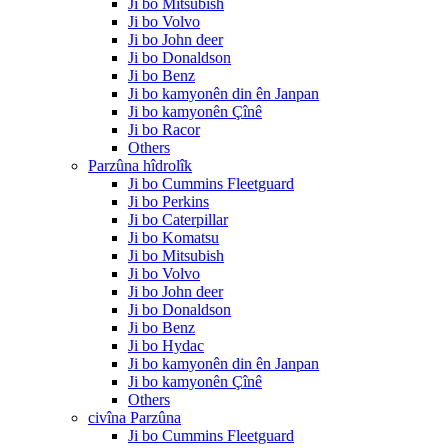
Ji bo Mitsubish
Ji bo Volvo
Ji bo John deer
Ji bo Donaldson
Ji bo Benz
Ji bo kamyonên din ên Janpan
Ji bo kamyonên Çînê
Ji bo Racor
Others
Parzûna hîdrolîk
Ji bo Cummins Fleetguard
Ji bo Perkins
Ji bo Caterpillar
Ji bo Komatsu
Ji bo Mitsubish
Ji bo Volvo
Ji bo John deer
Ji bo Donaldson
Ji bo Benz
Ji bo Hydac
Ji bo kamyonên din ên Janpan
Ji bo kamyonên Çînê
Others
civîna Parzûna
Ji bo Cummins Fleetguard