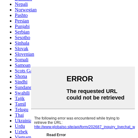
Nepali
Norwegian
Pashto
Persian
Punjabi
Serbian
Sesotho
Sinhala
Slovak
Slovenian
Somali
Samoan
Scots Gaelic
Shona
Sindhi
Sundanese
Swahili
Tajik
Tamil
Telugu
Thai
Ukrainian
Urdu
Uzbek
Vietnamese