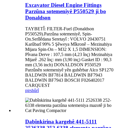
Excavator Diesel Engine Fittings
Parzûna sotemeniyê P550529 ji bo
Donaldson
TAYBETÎ: FILTER-Fuel (Donaldson
P550529).Parzûna sotemeniyê, Spin-
On.Serîlêdana Seretayî : VOLVO 20430751
Karûbarî 99% 5 Şêweya Mîkronê – Mezinahiya
Mijara Spin-On – M32 X 1,5 DIMENSION:
Pîvana Derve : 107,5 mm (4,23 înç) Mezinahiya
Mijarê .262 înç: mm (3,90 inç) Gasket ID : 90,3
mm (3,56 inch) DONALDSON P550529
Parzûnên sotemeniyê yên guhêrbar Alco SP1270
BALDWIN BF7814 BALDWIN BF7943
BALDWIN BF7943 BOSCH F026402017
CARQUEST
pirs
hûrî
Dabînkirina kargehê 441-5111
2526338 252-6338 elementa parzûna