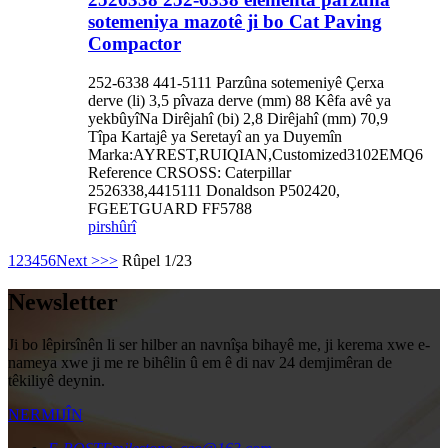
sotemeniya mazotê ji bo Cat Paving
Compactor
252-6338 441-5111 Parzûna sotemeniyê Çerxa
derve (li) 3,5 pîvaza derve (mm) 88 Kêfa avê ya
yekbûyîNa Dirêjahî (bi) 2,8 Dirêjahî (mm) 70,9
Tîpa Kartajê ya Seretayî an ya Duyemîn
Marka:AYREST,RUIQIAN,Customized3102EMQ6
Reference CRSOSS: Caterpillar
2526338,4415111 Donaldson P502420,
FGEETGUARD FF5788
pirs
hûrî
1
2
3
4
5
6
Next >
>>
Rûpel 1/23
Newsletter
Ji bo lêpirsînên li ser hilber an navnîşa bihayê me, ji kerema xwe e-
nameya xwe ji me re bihêlin û em ê di nav 24 demjimêran de
têkiliyê deynin.
NERMIJÎN