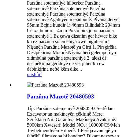
Parzûna sotemeniyê hilberker Parzûna
sotemeniyê Parzûna sotemeniyê Parzûna
sotemeniyê Parzûna sotemeniyê Parzûna
sotemeniyê Agahiyên mezinbûnê: Pîvana derve:
95mm Bejna hundir 1: 46mm Bilindahî: 204mm
Çerxa hundir: 14mm Pirs û pirs ji bo parzûna
sotemeniyê 1.Ez çawa dizanim ger hewce bike
ku ez parzûna sotemeniya xwe biguherim?
Nîşanên Parzûna Mazotê ya Girtî 1. Pirsgirêka
Destpêkirina Motorê.Nîşana herî gelemperî ya
xitimbûna parzûna sotemeniyê 2. alozî di
destpêkirina gerîdeyê de ye, ji ber ku ew
dabînkirina neftê kêm dike...
pirs
hûrî
Parzûna Mazotê 20480593
Tîp: Parzûna sotemeniyê 20480593 Serlêdan:
Excavator an makîneyên çêkirinê Merc:
Serlêdana Nû: Garantiya Makîneya Avakirinê:
5000km Xweserî: Model NO. : 10000PCS/Meh
Taybetmendiyên Hilberê: 1.Ferîqa avantajê ya
fabrîkî, filtrasyona bi bandor;2.Dikare nexşeyan