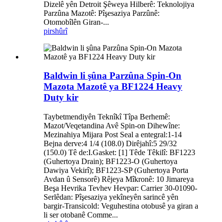
Dizelê yên Detroit Şêweya Hilberê: Teknolojiya
Parzûna Mazotê: Pîşesaziya Parzûnê:
Otomobîlên Giran-...
pirs
hûrî
Baldwin li şûna Parzûna Spin-On
Mazota Mazotê ya BF1224 Heavy
Duty kir
Taybetmendiyên Teknîkî Tîpa Berhemê:
Mazot/Veqetandina Avê Spin-on Dihewîne:
Mezinahiya Mijara Post Seal a entegral:1-14
Bejna derve:4 1/4 (108.0) Dirêjahî:5 29/32
(150.0) Tê de:I.Gasket: [1] Têde Têkilî: BF1223
(Guhertoya Drain); BF1223-O (Guhertoya
Dawiya Vekirî); BF1223-SP (Guhertoya Porta
Avdan û Sensorê) Rêjeya Mîkronê: 10 Jimareya
Beşa Hevrika Tevhev Hevpar: Carrier 30-01090-
Serlêdan: Pîşesaziya yekîneyên sarincê yên
bargir-Transicold: Veguhestina otobusê ya giran a
li ser otobanê Comme...