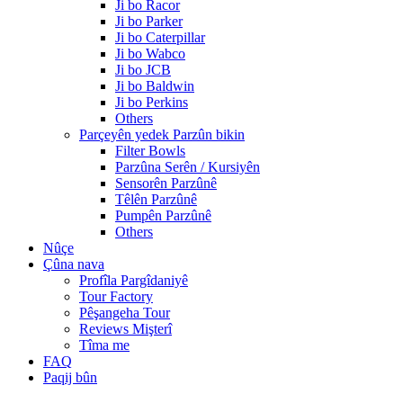
Ji bo Racor
Ji bo Parker
Ji bo Caterpillar
Ji bo Wabco
Ji bo JCB
Ji bo Baldwin
Ji bo Perkins
Others
Parçeyên yedek Parzûn bikin
Filter Bowls
Parzûna Serên / Kursiyên
Sensorên Parzûnê
Têlên Parzûnê
Pumpên Parzûnê
Others
Nûçe
Çûna nava
Profîla Pargîdaniyê
Tour Factory
Pêşangeha Tour
Reviews Mişterî
Tîma me
FAQ
Paqij bûn