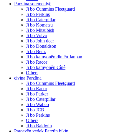
Parzûna sotemeniyê
Ji bo Cummins Fleetguard
Ji bo Perkins
Ji bo Caterpillar
Ji bo Komatsu
Ji bo Mitsubish
Ji bo Volvo
Ji bo John deer
Ji bo Donaldson
Ji bo Benz
Ji bo kamyonên din ên Janpan
Ji bo Racor
Ji bo kamyonên Çînê
Others
civîna Parzûna
Ji bo Cummins Fleetguard
Ji bo Racor
Ji bo Parker
Ji bo Caterpillar
Ji bo Wabco
Ji bo JCB
Ji bo Perkins
Others
Ji bo Baldwin
Parçeyên yedek Parzûn bikin