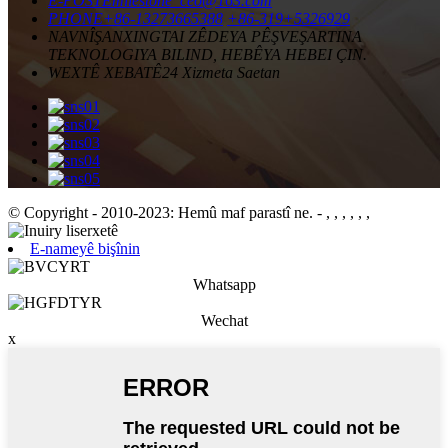
E-POSTE
milestone_ceo@163.com
PHONE
+86-13273665388
+86-319+5326929
NAVNÎŞAN
XINGTAI ZÊDEYA PÊŞVEŞARTINA
TEKNOLOGIYA BILIND, HEBÊYA HEBEI ÇIN.
WEXTÊ XEBATÊ
24 Xizmeta Saetan
© Copyright - 2010-2023: Hemû maf parastî ne.
- , , , , , ,
E-nameyê bişînin
Whatsapp
Wechat
x