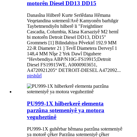
motorên Diesel DD13 DD15
Danasîna Hilberê Kurte Serlêdana Hêmana
Veqetandina sotemenî/Avê Kamyonên barhilgir
Taybetmendiyên hilberê li "Freightliner
Cascadia, Columbia, Klasa Karsaziyê M2 hemî
bi motorên Detroit Diesel DD13, DD15"
Grommets [1] Bilindahiya Pêvekirî 192.9 MM
22-R Diameter 21 ] Tevlî Diametera Derveyî 1
148,4 MM Nîşe 2 Yek Dawî Diguhere
“Hevbendiya ABP/N10G-FS19915;Detroit
Diesel FS19915WE, A0000903651,
A4720921205“ DETROIT-DIESEL A472092...
pirs
hûrî
PU999-1X hilberkerê elementa
parzûna sotemeniyê ya motora
veguheztinê
PU999-1X guhêrbar hêmana parzûna sotemeniyê
ya motorê çêker Parzûna sotemeniyê çêker