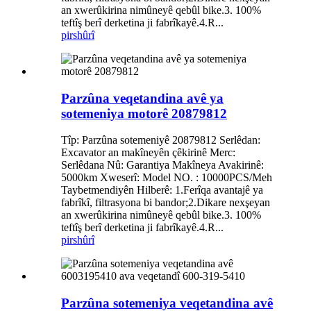
an xwerûkirina nimûneyê qebûl bike.3. 100%
teftîş berî derketina ji fabrîkayê.4.R...
pirs
hûrî
Parzûna veqetandina avê ya
sotemeniya motorê 20879812
Tîp: Parzûna sotemeniyê 20879812 Serlêdan:
Excavator an makîneyên çêkirinê Merc:
Serlêdana Nû: Garantiya Makîneya Avakirinê:
5000km Xweserî: Model NO. : 10000PCS/Meh
Taybetmendiyên Hilberê: 1.Ferîqa avantajê ya
fabrîkî, filtrasyona bi bandor;2.Dikare nexşeyan
an xwerûkirina nimûneyê qebûl bike.3. 100%
teftîş berî derketina ji fabrîkayê.4.R...
pirs
hûrî
Parzûna sotemeniya veqetandina avê