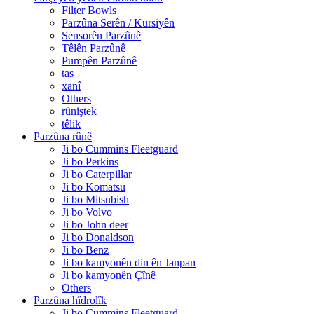
Filter Bowls
Parzûna Serên / Kursiyên
Sensorên Parzûnê
Têlên Parzûnê
Pumpên Parzûnê
tas
xanî
Others
rûniştek
têlik
Parzûna rûnê
Ji bo Cummins Fleetguard
Ji bo Perkins
Ji bo Caterpillar
Ji bo Komatsu
Ji bo Mitsubish
Ji bo Volvo
Ji bo John deer
Ji bo Donaldson
Ji bo Benz
Ji bo kamyonên din ên Janpan
Ji bo kamyonên Çînê
Others
Parzûna hîdrolîk
Ji bo Cummins Fleetguard