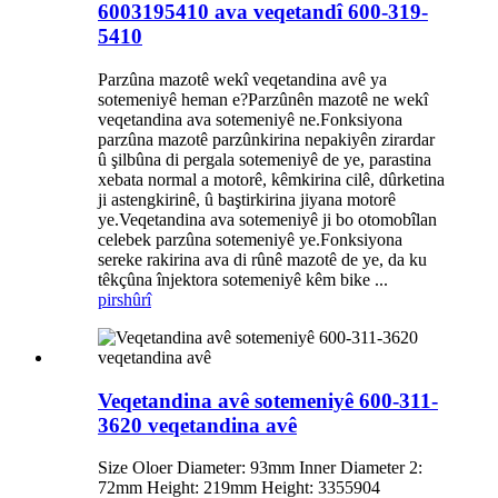
6003195410 ava veqetandî 600-319-
5410
Parzûna mazotê wekî veqetandina avê ya
sotemeniyê heman e?Parzûnên mazotê ne wekî
veqetandina ava sotemeniyê ne.Fonksiyona
parzûna mazotê parzûnkirina nepakiyên zirardar
û şilbûna di pergala sotemeniyê de ye, parastina
xebata normal a motorê, kêmkirina cilê, dûrketina
ji astengkirinê, û baştirkirina jiyana motorê
ye.Veqetandina ava sotemeniyê ji bo otomobîlan
celebek parzûna sotemeniyê ye.Fonksiyona
sereke rakirina ava di rûnê mazotê de ye, da ku
têkçûna înjektora sotemeniyê kêm bike ...
pirs
hûrî
Veqetandina avê sotemeniyê 600-311-
3620 veqetandina avê
Size Oloer Diameter: 93mm Inner Diameter 2:
72mm Height: 219mm Height: 3355904