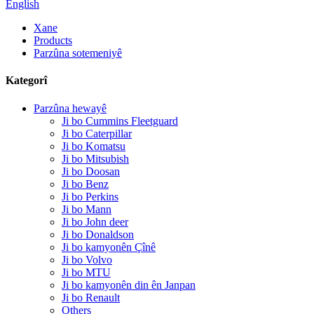
English
Xane
Products
Parzûna sotemeniyê
Kategorî
Parzûna hewayê
Ji bo Cummins Fleetguard
Ji bo Caterpillar
Ji bo Komatsu
Ji bo Mitsubish
Ji bo Doosan
Ji bo Benz
Ji bo Perkins
Ji bo Mann
Ji bo John deer
Ji bo Donaldson
Ji bo kamyonên Çînê
Ji bo Volvo
Ji bo MTU
Ji bo kamyonên din ên Janpan
Ji bo Renault
Others