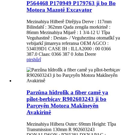
P564468 P170949 P179763 ji bo Bo
Motora Mazotê Excavator
Mezinahiya Hilberê Dirêjiya Derve : 117mm
Bilindahî : 362mm Qada zengila morkirinê :
86mm Mezinahiya Mijarê : 1 3/4-12 U Tîpa
Veguhastinê : Destan- / Veguheztina otomatîkî ya
vebijarkî jimareya referansa OEM AGCO :
534039D1 CASE IH : ILLA2000 : 00 0366
387.0 Claas: 0366 387 0 John Deere
pirs
hûrî
Parzûna hîdrolîk a fiber camê ya
pîlot-berbiçav R902603243 ji bo
Parçeyên Motora Makîneyên
Avakirinê
Mezinahiya Hilbera Outer: 69mm Height: Tîpa
Transmission 130mm R 902603243
DONALDSON : P765281 DYNAPAC :