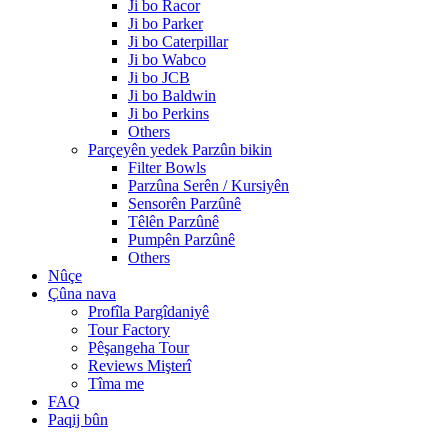
Ji bo Racor
Ji bo Parker
Ji bo Caterpillar
Ji bo Wabco
Ji bo JCB
Ji bo Baldwin
Ji bo Perkins
Others
Parçeyên yedek Parzûn bikin
Filter Bowls
Parzûna Serên / Kursiyên
Sensorên Parzûnê
Têlên Parzûnê
Pumpên Parzûnê
Others
Nûçe
Çûna nava
Profîla Pargîdaniyê
Tour Factory
Pêşangeha Tour
Reviews Mişterî
Tîma me
FAQ
Paqij bûn