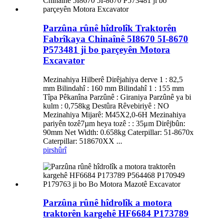
Parzûna rûnê hîdrolîk Traktorên
Fabrîkaya Chinaînê 5I8670 5I-8670
P573481 ji bo parçeyên Motora
Excavator
Mezinahiya Hilberê Dirêjahiya derve 1 : 82,5
mm Bilindahî : 160 mm Bilindahî 1 : 155 mm
Tîpa Pêkanîna Parzûnê : Giraniya Parzûnê ya bi
kulm : 0,758kg Destûra Rêvebiriyê : NO
Mezinahiya Mijarê: M45X2,0-6H Mezinahiya
pariyên tozê7µm heya tozê : : 35μm Dirêjbûn:
90mm Net Width: 0.658kg Caterpillar: 51-8670x
Caterpillar: 518670XX ...
pirs
hûrî
Parzûna rûnê hîdrolîk a motora
traktorên kargehê HF6684 P173789