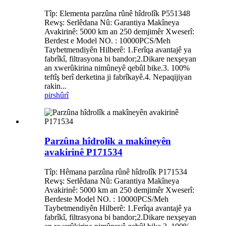
Tîp: Elementa parzûna rûnê hîdrolîk P551348
Rewş: Serlêdana Nû: Garantiya Makîneya
Avakirinê: 5000 km an 250 demjimêr Xweserî:
Berdest e Model NO. : 10000PCS/Meh
Taybetmendiyên Hilberê: 1.Ferîqa avantajê ya
fabrîkî, filtrasyona bi bandor;2.Dikare nexşeyan
an xwerûkirina nimûneyê qebûl bike.3. 100%
teftîş berî derketina ji fabrîkayê.4. Nepaqijiyan
rakin...
pirs
hûrî
Parzûna hîdrolîk a makîneyên
avakirinê P171534
Tîp: Hêmana parzûna rûnê hîdrolîk P171534
Rewş: Serlêdana Nû: Garantiya Makîneya
Avakirinê: 5000 km an 250 demjimêr Xweserî:
Berdeste Model NO. : 10000PCS/Meh
Taybetmendiyên Hilberê: 1.Ferîqa avantajê ya
fabrîkî, filtrasyona bi bandor;2.Dikare nexşeyan