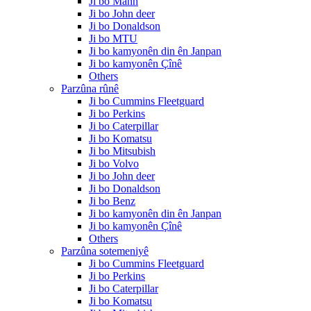
Ji bo Mann
Ji bo John deer
Ji bo Donaldson
Ji bo MTU
Ji bo kamyonên din ên Janpan
Ji bo kamyonên Çînê
Others
Parzûna rûnê
Ji bo Cummins Fleetguard
Ji bo Perkins
Ji bo Caterpillar
Ji bo Komatsu
Ji bo Mitsubish
Ji bo Volvo
Ji bo John deer
Ji bo Donaldson
Ji bo Benz
Ji bo kamyonên din ên Janpan
Ji bo kamyonên Çînê
Others
Parzûna sotemeniyê
Ji bo Cummins Fleetguard
Ji bo Perkins
Ji bo Caterpillar
Ji bo Komatsu