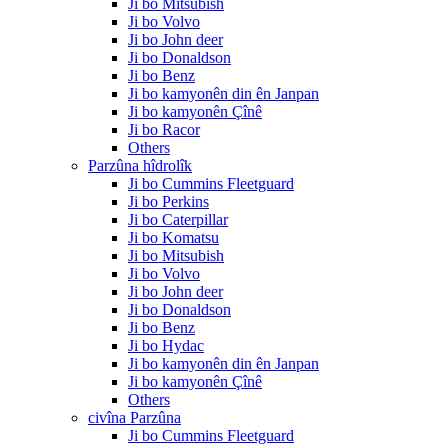
Ji bo Mitsubish
Ji bo Volvo
Ji bo John deer
Ji bo Donaldson
Ji bo Benz
Ji bo kamyonên din ên Janpan
Ji bo kamyonên Çînê
Ji bo Racor
Others
Parzûna hîdrolîk
Ji bo Cummins Fleetguard
Ji bo Perkins
Ji bo Caterpillar
Ji bo Komatsu
Ji bo Mitsubish
Ji bo Volvo
Ji bo John deer
Ji bo Donaldson
Ji bo Benz
Ji bo Hydac
Ji bo kamyonên din ên Janpan
Ji bo kamyonên Çînê
Others
civîna Parzûna
Ji bo Cummins Fleetguard