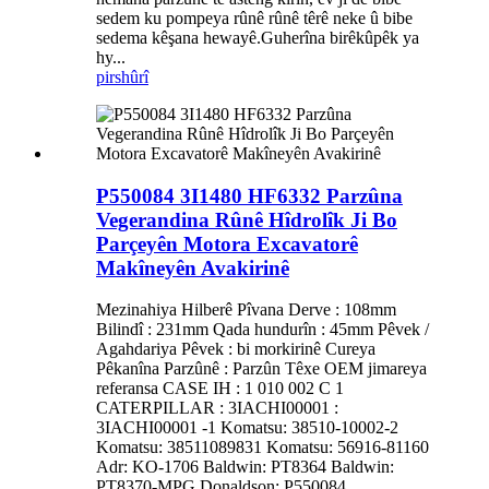
sedem ku pompeya rûnê rûnê têrê neke û bibe
sedema kêşana hewayê.Guherîna birêkûpêk ya
hy...
pirs
hûrî
P550084 3I1480 HF6332 Parzûna
Vegerandina Rûnê Hîdrolîk Ji Bo
Parçeyên Motora Excavatorê
Makîneyên Avakirinê
Mezinahiya Hilberê Pîvana Derve : 108mm
Bilindî : 231mm Qada hundurîn : 45mm Pêvek /
Agahdariya Pêvek : bi morkirinê Cureya
Pêkanîna Parzûnê : Parzûn Têxe OEM jimareya
referansa CASE IH : 1 010 002 C 1
CATERPILLAR : 3IACHI00001 :
3IACHI00001 -1 Komatsu: 38510-10002-2
Komatsu: 38511089831 Komatsu: 56916-81160
Adr: KO-1706 Baldwin: PT8364 Baldwin:
PT8370-MPG Donaldson: P550084