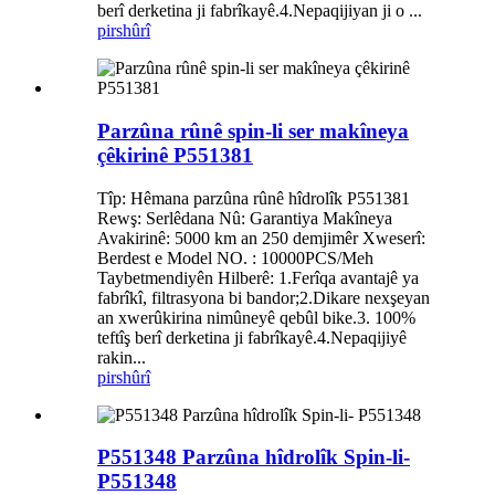
berî derketina ji fabrîkayê.4.Nepaqijiyan ji o ...
pirs
hûrî
Parzûna rûnê spin-li ser makîneya
çêkirinê P551381
Tîp: Hêmana parzûna rûnê hîdrolîk P551381
Rewş: Serlêdana Nû: Garantiya Makîneya
Avakirinê: 5000 km an 250 demjimêr Xweserî:
Berdest e Model NO. : 10000PCS/Meh
Taybetmendiyên Hilberê: 1.Ferîqa avantajê ya
fabrîkî, filtrasyona bi bandor;2.Dikare nexşeyan
an xwerûkirina nimûneyê qebûl bike.3. 100%
teftîş berî derketina ji fabrîkayê.4.Nepaqijiyê
rakin...
pirs
hûrî
P551348 Parzûna hîdrolîk Spin-li-
P551348