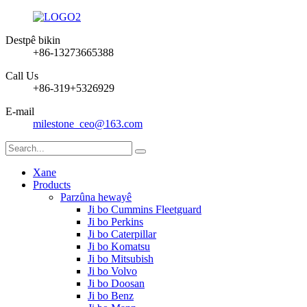
Destpê bikin
+86-13273665388
Call Us
+86-319+5326929
E-mail
milestone_ceo@163.com
Xane
Products
Parzûna hewayê
Ji bo Cummins Fleetguard
Ji bo Perkins
Ji bo Caterpillar
Ji bo Komatsu
Ji bo Mitsubish
Ji bo Volvo
Ji bo Doosan
Ji bo Benz