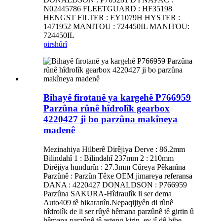
N02445786 FLEETGUARD : HF35198
HENGST FILTER : EY1079H HYSTER :
1471952 MANITOU : 724450IL MANITOU:
724450IL
pirs
hûrî
Bihayê firotanê ya kargehê P766959
Parzûna rûnê hîdrolîk gearbox
4220427 ji bo parzûna makîneya
madenê
Mezinahiya Hilberê Dirêjiya Derve : 86.2mm
Bilindahî 1 : Bilindahî 237mm 2 : 210mm
Dirêjiya hundurîn : 27.3mm Cûreya Pêkanîna
Parzûnê : Parzûn Têxe OEM jimareya referansa
DANA : 4220427 DONALDSON : P766959
Parzûna SAKURA-Hîdraulîk li ser dema
Auto409 tê bikaranîn.Nepaqijiyên di rûnê
hîdrolîk de li ser rûyê hêmana parzûnê tê girtin û
hêmana parzûnê tê asteng kirin, ev jî dê bibe