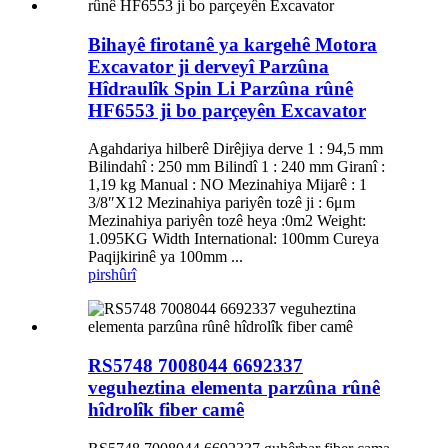
Bihayê firotanê ya kargehê Motora
Excavator ji derveyî Parzûna
Hîdraulîk Spin Li Parzûna rûnê
HF6553 ji bo parçeyên Excavator
Agahdariya hilberê Dirêjiya derve 1 : 94,5 mm
Bilindahî : 250 mm Bilindî 1 : 240 mm Giranî :
1,19 kg Manual : NO Mezinahiya Mijarê : 1
3/8″X12 Mezinahiya pariyên tozê ji : 6μm
Mezinahiya pariyên tozê heya :0m2 Weight:
1.095KG Width International: 100mm Cureya
Paqijkirinê ya 100mm ...
pirs
hûrî
RS5748 7008044 6692337
veguheztina elementa parzûna rûnê
hîdrolîk fiber camê