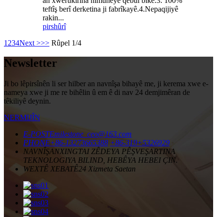
an xwerûkirina nimûneyê qebûl bike.3. 100%
teftîş berî derketina ji fabrîkayê.4.Nepaqijiyê
rakin...
pirs
hûrî
1
2
3
4
Next >
>>
Rûpel 1/4
Newsletter
Ji bo lêpirsînên li ser hilber an navnîşa bihayê me, ji kerema xwe e-
nameya xwe ji me re bihêlin û em ê di nav 24 demjimêran de
têkiliyê deynin.
NERMIJÎN
E-POSTE
milestone_ceo@163.com
PHONE
+86-13273665388
+86-319+5326929
NAVNÎŞAN
XINGTAI ZÊDEYA PÊŞVEŞARTINA
TEKNOLOGIYA BILIND, HEBÊYA HEBEI ÇIN.
WEXTÊ XEBATÊ
24 Xizmeta Saetan