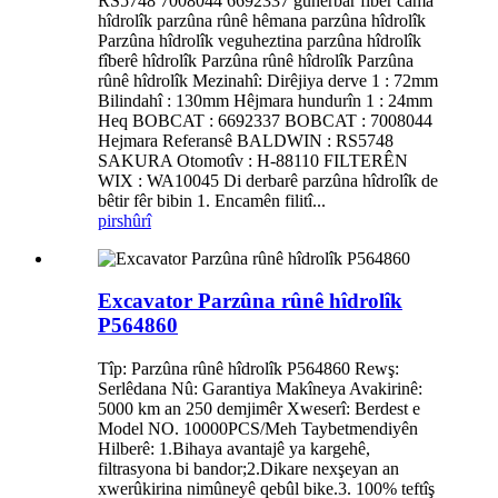
RS5748 7008044 6692337 guhêrbar fiber cama
hîdrolîk parzûna rûnê hêmana parzûna hîdrolîk
Parzûna hîdrolîk veguheztina parzûna hîdrolîk
fîberê hîdrolîk Parzûna rûnê hîdrolîk Parzûna
rûnê hîdrolîk Mezinahî: Dirêjiya derve 1 : 72mm
Bilindahî : 130mm Hêjmara hundurîn 1 : 24mm
Heq BOBCAT : 6692337 BOBCAT : 7008044
Hejmara Referansê BALDWIN : RS5748
SAKURA Otomotîv : H-88110 FILTERÊN
WIX : WA10045 Di derbarê parzûna hîdrolîk de
bêtir fêr bibin 1. Encamên filitî...
pirs
hûrî
Excavator Parzûna rûnê hîdrolîk
P564860
Tîp: Parzûna rûnê hîdrolîk P564860 Rewş:
Serlêdana Nû: Garantiya Makîneya Avakirinê:
5000 km an 250 demjimêr Xweserî: Berdest e
Model NO. 10000PCS/Meh Taybetmendiyên
Hilberê: 1.Bihaya avantajê ya kargehê,
filtrasyona bi bandor;2.Dikare nexşeyan an
xwerûkirina nimûneyê qebûl bike.3. 100% teftîş