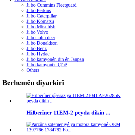
Ji bo Cummins Fleetguard
Ji bo Perkins
Ji bo Caterpillar
Ji bo Komatsu
Ji bo Mitsubish
Ji bo Volvo
Ji bo John deer
Ji bo Donaldson
Ji bo Benz
Ji bo Hydac
Ji bo kamyonên din ên Janpan
Ji bo kamyonên Çînê
Others
Berhemên diyarkirî
Hilberîner 11EM-2 peyda dikin ...