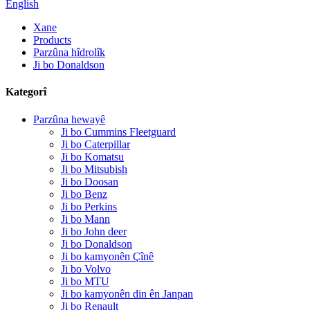
English
Xane
Products
Parzûna hîdrolîk
Ji bo Donaldson
Kategorî
Parzûna hewayê
Ji bo Cummins Fleetguard
Ji bo Caterpillar
Ji bo Komatsu
Ji bo Mitsubish
Ji bo Doosan
Ji bo Benz
Ji bo Perkins
Ji bo Mann
Ji bo John deer
Ji bo Donaldson
Ji bo kamyonên Çînê
Ji bo Volvo
Ji bo MTU
Ji bo kamyonên din ên Janpan
Ji bo Renault