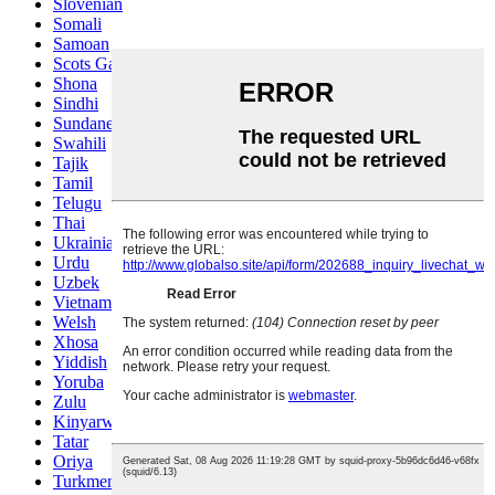
Slovenian
Somali
Samoan
Scots Gaelic
Shona
Sindhi
Sundanese
Swahili
Tajik
Tamil
Telugu
Thai
Ukrainian
Urdu
Uzbek
Vietnamese
Welsh
Xhosa
Yiddish
Yoruba
Zulu
Kinyarwanda
Tatar
Oriya
Turkmen