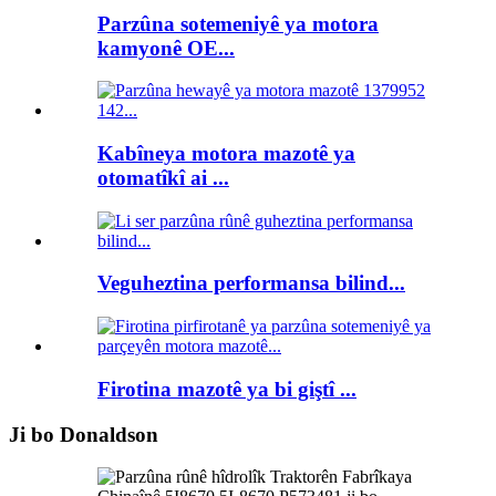
Parzûna sotemeniyê ya motora
kamyonê OE...
Kabîneya motora mazotê ya
otomatîkî ai ...
Veguheztina performansa bilind...
Firotina mazotê ya bi giştî ...
Ji bo Donaldson