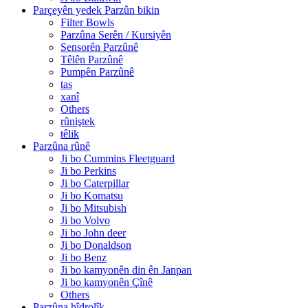
Parçeyên yedek Parzûn bikin
Filter Bowls
Parzûna Serên / Kursiyên
Sensorên Parzûnê
Têlên Parzûnê
Pumpên Parzûnê
tas
xanî
Others
rûniştek
têlik
Parzûna rûnê
Ji bo Cummins Fleetguard
Ji bo Perkins
Ji bo Caterpillar
Ji bo Komatsu
Ji bo Mitsubish
Ji bo Volvo
Ji bo John deer
Ji bo Donaldson
Ji bo Benz
Ji bo kamyonên din ên Janpan
Ji bo kamyonên Çînê
Others
Parzûna hîdrolîk