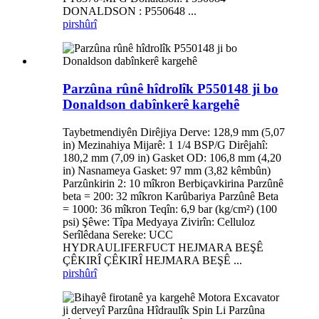
DONALDSON : P550648 ...
pirs
hûrî
Parzûna rûnê hîdrolîk P550148 ji bo
Donaldson dabînkerê kargehê
Taybetmendiyên Dirêjiya Derve: 128,9 mm (5,07
in) Mezinahiya Mijarê: 1 1/4 BSP/G Dirêjahî:
180,2 mm (7,09 in) Gasket OD: 106,8 mm (4,20
in) Nasnameya Gasket: 97 mm (3,82 kêmbûn)
Parzûnkirin 2: 10 mîkron Berbiçavkirina Parzûnê
beta = 200: 32 mîkron Karûbariya Parzûnê Beta
= 1000: 36 mîkron Teqîn: 6,9 bar (kg/cm²) (100
psi) Şêwe: Tîpa Medyaya Zivirîn: Celluloz
Serîlêdana Sereke: UCC
HYDRAULIFERFUCT HEJMARA BEŞÊ
ÇÊKIRÎ ÇÊKIRÎ HEJMARA BEŞÊ ...
pirs
hûrî