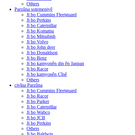
Others
Parzûna sotemeniyê
Ji bo Cummins Fleetguard
Ji bo Perkins
Ji bo Caterpillar
Ji bo Komatsu
Ji bo Mitsubish
Ji bo Volvo
Ji bo John deer
Ji bo Donaldson
Ji bo Benz
Ji bo kamyonên din ên Janpan
Ji bo Racor
Ji bo kamyonên Çînê
Others
civîna Parzûna
Ji bo Cummins Fleetguard
Ji bo Racor
Ji bo Parker
Ji bo Caterpillar
Ji bo Wabco
Ji bo JCB
Ji bo Perkins
Others
Ji bo Baldwin